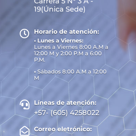
Carrera 5 N° 3 A -
19(Única Sede)
Horario de atención:

• Lunes a Viernes:
Lunes a Viernes 8:00 A.M a
12:00 M y 2:00 P.M a 6:00
P.M.
•
Sábados 8:00 A.M a 12:00
M
Líneas de atención:

+57- (605) 4258022
Correo eletrónico:
