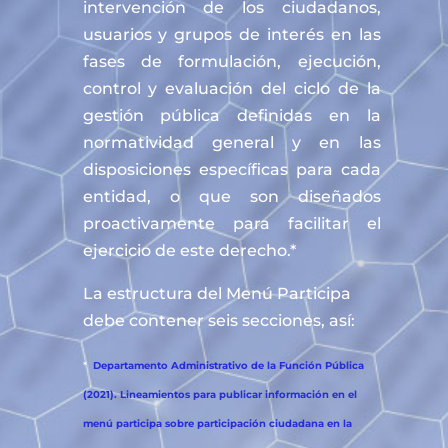
intervención de los ciudadanos,
usuarios y grupos de interés en las
fases de formulación, ejecución,
control y evaluación del ciclo de la
gestión pública definidas en la
normatividad general y en las
disposiciones específicas para cada
entidad, o que son diseñados
proactivamente para facilitar el
ejercicio de este derecho.*
La estructura del Menú Participa
debe contener seis secciones, así:
*
Departamento Administrativo de la Función Pública
(2021). Lineamientos para publicar información en el
menú participa sobre participación ciudadana en la