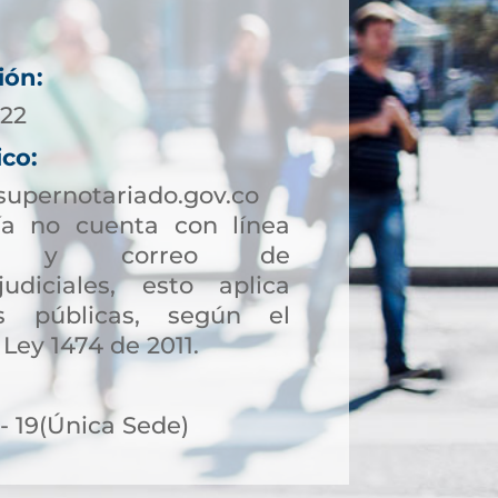
ión:
022
ico:
supernotariado.gov.co
a no cuenta con línea
ción y correo de
judiciales, esto aplica
s públicas, según el
 Ley 1474 de 2011.
 - 19(Única Sede)