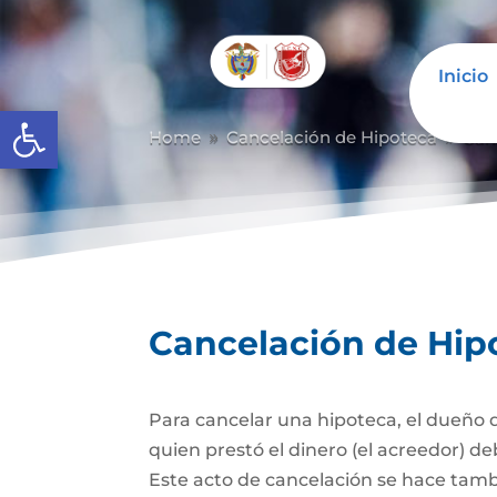
Inicio
Abrir barra de herramientas
Home
Cancelación de Hipoteca
Can
9
9
Cancelación de Hip
Para cancelar una hipoteca, el dueño d
quien prestó el dinero (el acreedor) de
Este acto de cancelación se hace tambi