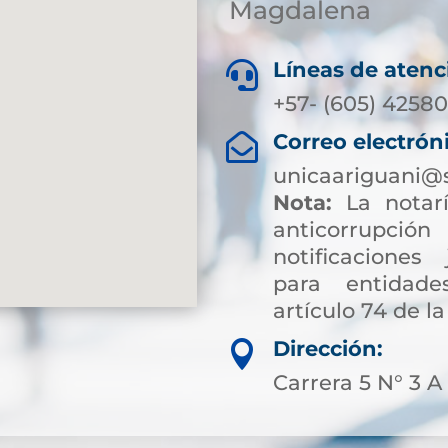
Magdalena
Líneas de atenc

+57- (605) 4258
Correo electrón

unicaariguani@
Nota:
La notarí
anticorrup
notificaciones 
para entidade
artículo 74 de la
Dirección:

Carrera 5 N° 3 A