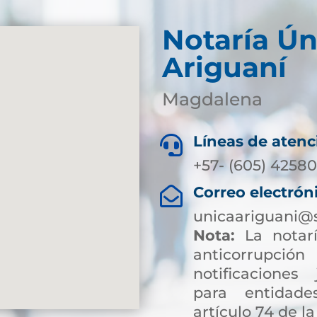
Notaría Ún
Ariguaní
Magdalena
Líneas de atenc

+57- (605) 4258
Correo electrón

unicaariguani@
Nota:
La notarí
anticorrup
notificaciones 
para entidade
artículo 74 de la