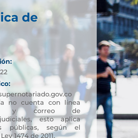
ica de
ión:
022
ico:
supernotariado.gov.co
a no cuenta con línea
ción y correo de
judiciales, esto aplica
s públicas, según el
 Ley 1474 de 2011.