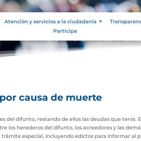
Atención y servicios a la ciudadanía
Transparen
Participa
e muerte
Sucesión de bienes por causa de muerte
9
 por causa de muerte
nes del difunto, restando de ellos las deudas que tenía. 
re los herederos del difunto, los acreedores y las dem
trámite especial, incluyendo edictos para informar al púb