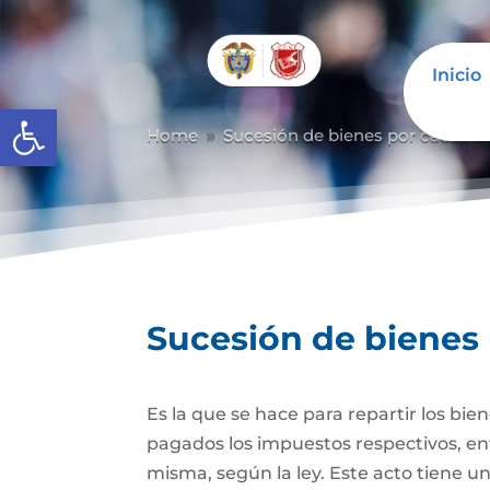
Inicio
Abrir barra de herramientas
Home
Sucesión de bienes por causa d
9
Sucesión de bienes
Es la que se hace para repartir los bie
pagados los impuestos respectivos, ent
misma, según la ley. Este acto tiene un 