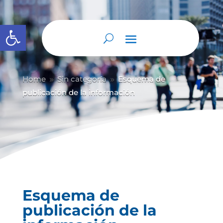
Abrir barra de herramientas
Home
Sin categoría
Esquema de
9
9
publicación de la información
Esquema de
publicación de la